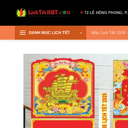
Skip
to
72 LÊ HỒNG PHONG, P.
content
DANH MỤC LỊCH TẾT
Mẫu Lịch Tết 2026