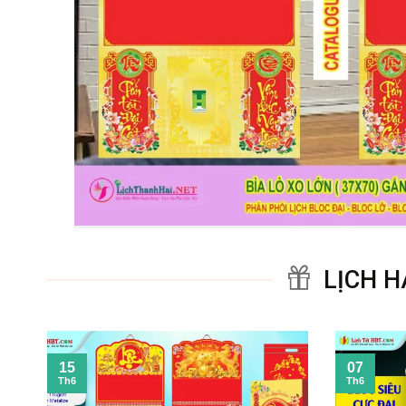
LỊCH H
15
07
Th6
Th6