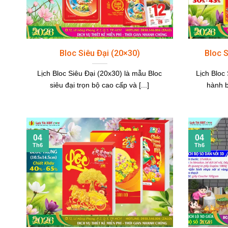
Bloc Siêu Đại (20×30)
Bloc S
Lịch Bloc Siêu Đại (20x30) là mẫu Bloc
Lịch Bloc
siêu đại trọn bộ cao cấp và [...]
hành b
04
04
Th6
Th6