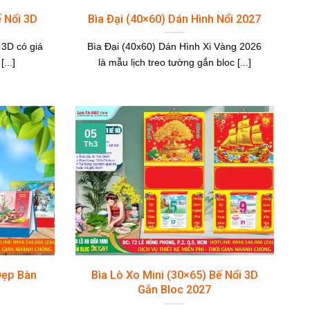
ế Nổi 3D
Bìa Đại (40×60) Dán Hình Nổi 2027
 3D có giá
Bìa Đại (40x60) Dán Hình Xi Vàng 2026
...]
là mẫu lịch treo tường gắn bloc [...]
05
Th3
Đẹp Bàn
Bìa Lò Xo Mini (30×65) Bế Nổi 3D
Gắn Bloc 2027