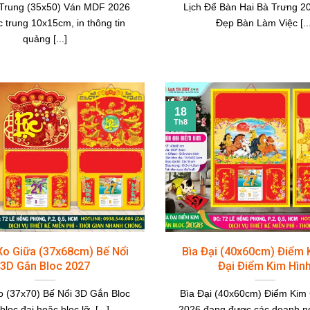
 Trung (35x50) Ván MDF 2026
Lịch Để Bàn Hai Bà Trưng 20
c trung 10x15cm, in thông tin
Đẹp Bàn Làm Việc [...
quảng [...]
18
Th8
Xo Giữa (37x68cm) Bế Nổi
Bìa Đại (40x60cm) Điểm 
3D Gắn Bloc 2027
Đại Điểm Kim Hìn
o (37x70) Bế Nổi 3D Gắn Bloc
Bìa Đại (40x60cm) Điểm Kim
bloc đại hoặc bloc lỡ, [...]
2026 đang được các doanh n