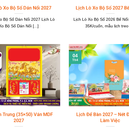
ò Xo Bộ Số Dán Nổi 2027
Lịch Lò Xo Bộ Số 2027 B
Xo Bộ Số Dán Nổi 2027 Lịch Lò
Lịch Lò Xo Bộ Số 2026 Bế Nổi
Xo Bộ Số Dán Nổi [...]
35K/cuốn, mẫu lịch treo [
04
Th4
ch Trung (35×50) Ván MDF
Lịch Để Bàn 2027 – Nét 
2027
Làm Việc