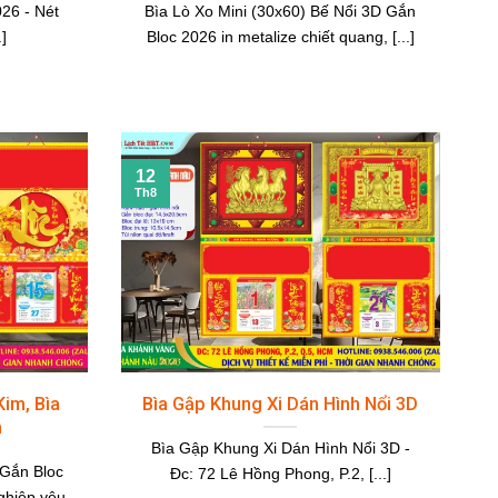
26 - Nét
Bìa Lò Xo Mini (30x60) Bế Nổi 3D Gắn
]
Bloc 2026 in metalize chiết quang, [...]
12
Th8
Kim, Bìa
Bìa Gập Khung Xi Dán Hình Nổi 3D
h
Bìa Gập Khung Xi Dán Hình Nổi 3D -
 Gắn Bloc
Đc: 72 Lê Hồng Phong, P.2, [...]
ghiệp yêu