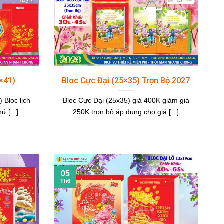
9×41)
Bloc Cực Đại (25×35) Trọn Bộ 2027
 Bloc lịch
Bloc Cực Đại (25x35) giá 400K giảm giá
ứ [...]
250K trọn bộ áp dụng cho giá [...]
05
Th6