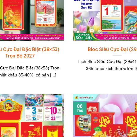
u Cực Đại Đặc Biệt (38×53)
Bloc Siêu Cực Đại (2
Trọn Bộ 2027
Lịch Bloc Siêu Cực Đại (29x41)
 Cực Đại Đặc Biệt (38x53) Trọn
365 tờ có kích thước lớn th
hiết khấu 35-40%, có bán [...]
06
Th6