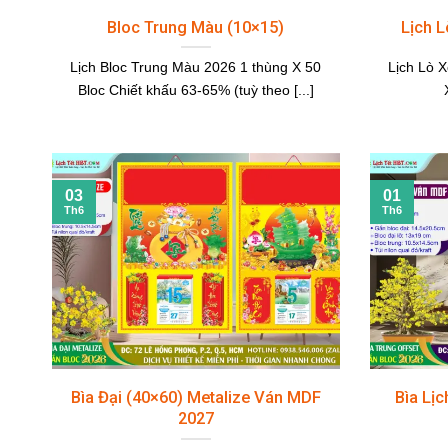
Bloc Trung Màu (10×15)
Lịch L
Lịch Bloc Trung Màu 2026 1 thùng X 50
Lịch Lò 
Bloc Chiết khấu 63-65% (tuỳ theo [...]
03
01
Th6
Th6
Bìa Đại (40×60) Metalize Ván MDF
Bìa Lị
2027