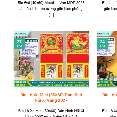
Bìa Đại (40x60) Metalize Ván MDF 2026
Bìa Lịch
là mẫu lịch treo tường gắn bloc phông
gắn blo
[...]
27
24
Th2
Th2
Bìa Lò Xo Mini (30×60) Dán Hình
Bìa Lò 
Nổi Xi Vàng 2027
Bìa Lò Xo Mini (30×60) Dán Hình Nổi Xi
Bìa Lò X
Vàng 2027 mua ở đâu? Bìa [...]
gắn 