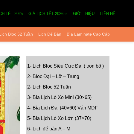
CH TẾT 2025
GIÁ LỊCH TẾT 2026
GIỚI THIỆU
LIÊN HỆ
Lịch Bloc 52 Tuần
Lịch Để Bàn
Bìa Laminate Cao Cấp
1- Lịch Bloc Siêu Cực Đại ( trọn bộ )
2- Bloc Đại – Lỡ – Trung
2- Lịch Bloc 52 Tuần
3- Bìa Lịch Lò Xo Mini (30×65)
4- Bìa Lịch Đại (40×60) Ván MDF
5- Bìa Lịch Lò Xo Lớn (37×70)
6- Lịch để bàn A – M