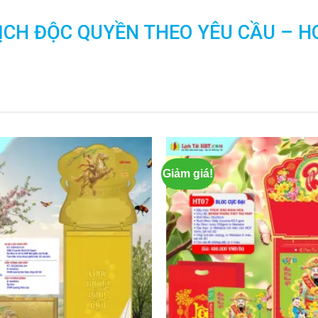
LỊCH ĐỘC QUYỀN THEO YÊU CẦU – HO
Giảm giá!
Add to
wishlist