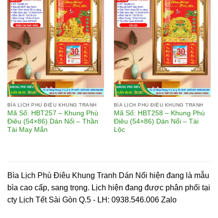
Add to
Add to
wishlist
wishlist
BÌA LỊCH PHÙ ĐIÊU KHUNG TRANH
BÌA LỊCH PHÙ ĐIÊU KHUNG TRANH
Mã Số: HBT257 – Khung Phù
Mã Số: HBT258 – Khung Phù
Điêu (54×86) Dán Nổi – Thần
Điêu (54×86) Dán Nổi – Tài
Tài May Mắn
Lộc
Bìa Lịch Phù Điêu Khung Tranh Dán Nổi hiện đang là mẫu
bìa cao cấp, sang trọng. Lịch hiện đang được phân phối tại
cty Lịch Tết Sài Gòn Q.5 - LH: 0938.546.006 Zalo