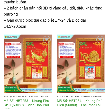
thuyền buồm…
– 2 bách chân dán nổi 3D xi vàng câu đối, điêu khắc rồng
phượng
– Gắn được bloc đại đặc biệt 17×24 và Bloc đại
14.5×20.5cm
Add to
Add to
wishlist
wishlist
BÌA LỊCH PHÙ ĐIÊU KHUNG TRANH
BÌA LỊCH PHÙ ĐIÊU KHUNG TRANH
Mã Số: HBT253 – Khung Phù
Mã Số: HBT254 – Khung Phù
Điêu (50×80) – Vinh Hoa Phú
Điêu (50×80) – Lộc Phát Tài