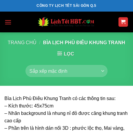
Skip
CÔNG TY LỊCH TẾT SÀI GÒN Q.5
to
content
TRANG CHỦ
/
BÌA LỊCH PHÙ ĐIÊU KHUNG TRANH
LỌC
Bìa Lịch Phù Điêu Khung Tranh có các thông tin sau:
– Kích thước: 45x75cm
– Nhãn background là nhung nỉ đỏ được căng khung tranh
cao cấp
– Phần trên là hình dán nổi 3D : phước lộc thọ, Mai vàng,