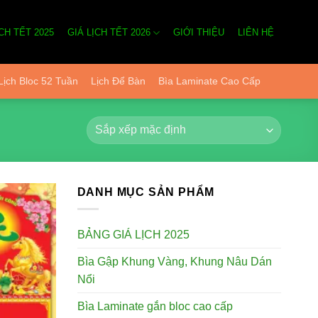
CH TẾT 2025
GIÁ LỊCH TẾT 2026
GIỚI THIỆU
LIÊN HỆ
Lịch Bloc 52 Tuần
Lịch Để Bàn
Bìa Laminate Cao Cấp
DANH MỤC SẢN PHẨM
BẢNG GIÁ LỊCH 2025
Add to
wishlist
Bìa Gập Khung Vàng, Khung Nâu Dán
Nổi
Bìa Laminate gắn bloc cao cấp