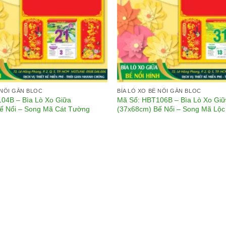
 NỔI GẮN BLOC
BÌA LÒ XO BẾ NỔI GẮN BLOC
04B – Bìa Lò Xo Giữa
Mã Số: HBT106B – Bìa Lò Xo Giữ
ế Nổi – Song Mã Cát Tường
(37x68cm) Bế Nổi – Song Mã Lộc