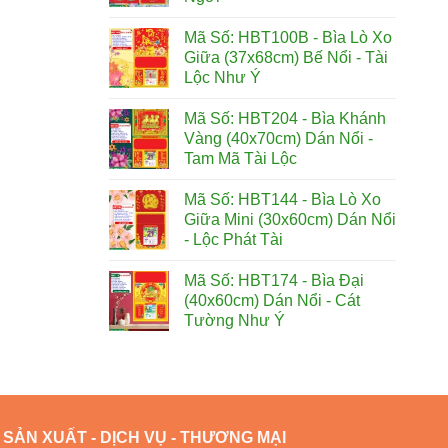
Mã Số: HBT100B - Bìa Lò Xo
Giữa (37x68cm) Bế Nổi - Tài
Lộc Như Ý
Mã Số: HBT204 - Bìa Khánh
Vàng (40x70cm) Dán Nổi -
Tam Mã Tài Lộc
Mã Số: HBT144 - Bìa Lò Xo
Giữa Mini (30x60cm) Dán Nổi
- Lộc Phát Tài
Mã Số: HBT174 - Bìa Đại
(40x60cm) Dán Nổi - Cát
Tường Như Ý
SẢN XUẤT - DỊCH VỤ - THƯƠNG MẠI