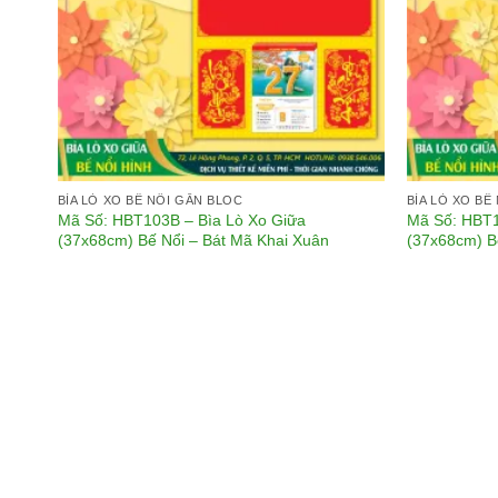
BÌA LÒ XO BẾ NỔI GẮN BLOC
BÌA LÒ XO BẾ
Mã Số: HBT103B – Bìa Lò Xo Giữa
Mã Số: HBT1
(37x68cm) Bế Nổi – Bát Mã Khai Xuân
(37x68cm) B