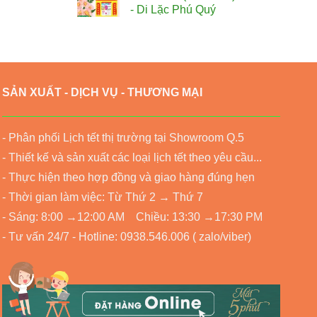
- Di Lặc Phú Quý
500.000₫.
SẢN XUẤT - DỊCH VỤ - THƯƠNG MẠI
- Phân phối Lịch tết thị trường tại Showroom Q.5
- Thiết kế và sản xuất các loại lịch tết theo yêu cầu...
- Thực hiện theo hợp đồng và giao hàng đúng hẹn
- Thời gian làm việc: Từ Thứ 2 → Thứ 7
- Sáng: 8:00 →12:00 AM Chiều: 13:30 →17:30 PM
- Tư vấn 24/7 - Hotline: 0938.546.006 ( zalo/viber)