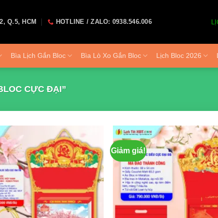
2, Q.5, HCM
HOTLINE / ZALO: 0938.546.006
LỊ
Bìa Lịch Gắn Bloc
Bìa Lò Xo Gắn Bloc
Lịch Bloc 2026
BLOC CỰC ĐẠI”
Giảm giá!
Add to
wishlist