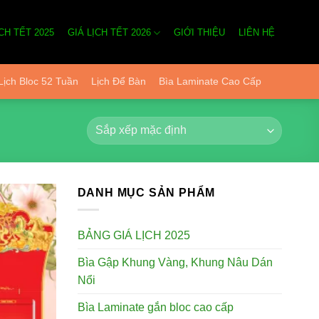
CH TẾT 2025
GIÁ LỊCH TẾT 2026
GIỚI THIỆU
LIÊN HỆ
Lịch Bloc 52 Tuần
Lịch Để Bàn
Bìa Laminate Cao Cấp
DANH MỤC SẢN PHẨM
BẢNG GIÁ LỊCH 2025
Add to
wishlist
Bìa Gập Khung Vàng, Khung Nâu Dán
Nổi
Bìa Laminate gắn bloc cao cấp