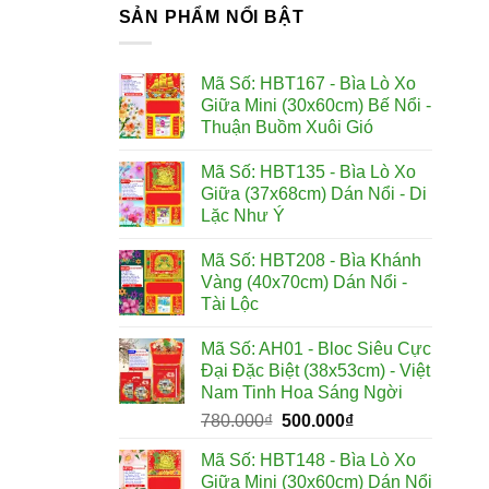
SẢN PHẨM NỔI BẬT
Mã Số: HBT167 - Bìa Lò Xo
Giữa Mini (30x60cm) Bế Nổi -
Thuận Buồm Xuôi Gió
Mã Số: HBT135 - Bìa Lò Xo
Giữa (37x68cm) Dán Nổi - Di
Lặc Như Ý
Mã Số: HBT208 - Bìa Khánh
Vàng (40x70cm) Dán Nổi -
Tài Lộc
Mã Số: AH01 - Bloc Siêu Cực
Đại Đặc Biệt (38x53cm) - Việt
Nam Tinh Hoa Sáng Ngời
Giá
Giá
780.000
₫
500.000
₫
gốc
hiện
Mã Số: HBT148 - Bìa Lò Xo
là:
tại
Giữa Mini (30x60cm) Dán Nổi
780.000₫.
là: