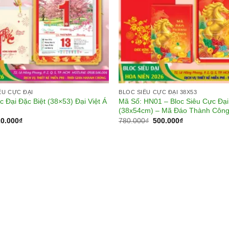
ÊU CỰC ĐẠI
BLOC SIÊU CỰC ĐẠI 38X53
c Đại Đặc Biệt (38×53) Đại Việt Á
Mã Số: HN01 – Bloc Siêu Cực Đại
(38x54cm) – Mã Đáo Thành Côn
á
Giá
Giá
Giá
20.000
₫
780.000
₫
500.000
₫
c
hiện
gốc
hiện
tại
là:
tại
0.000₫.
là:
780.000₫.
là:
520.000₫.
500.000₫.