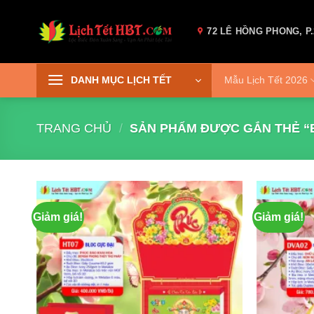
Skip
to
72 LÊ HỒNG PHONG, P.
content
DANH MỤC LỊCH TẾT
Mẫu Lịch Tết 2026
TRANG CHỦ
/
SẢN PHẨM ĐƯỢC GẮN THẺ “
Giảm giá!
Giảm giá!
Add to
wishlist