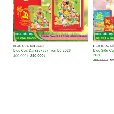
BLOC CỰC ĐẠI 25X35
LỊCH BLOC SI
Bloc Siêu Cự
Bloc Cực Đại (25×35) Trọn Bộ 2026
2026
Giá
Giá
400.000
₫
240.000
₫
gốc
hiện
Gi
780.000
₫
5
là:
tại
gố
400.000₫.
là:
là:
240.000₫.
78