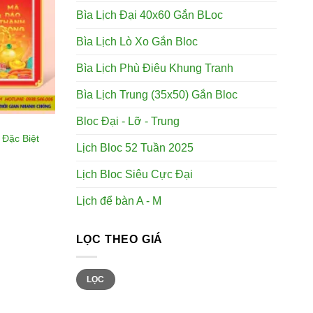
Bìa Lịch Đại 40x60 Gắn BLoc
Bìa Lịch Lò Xo Gắn Bloc
Bìa Lịch Phù Điêu Khung Tranh
Bìa Lịch Trung (35x50) Gắn Bloc
Bloc Đại - Lỡ - Trung
 Đặc Biệt
Lịch Bloc 52 Tuần 2025
g
Lịch Bloc Siêu Cực Đại
Lịch để bàn A - M
LỌC THEO GIÁ
Giá
Giá
LỌC
tối
tối
thiểu
đa