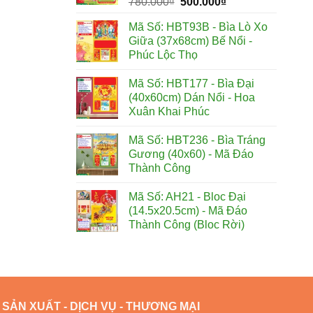
Giá
Giá
780.000
₫
500.000
₫
gốc
hiện
Mã Số: HBT93B - Bìa Lò Xo
là:
tại
Giữa (37x68cm) Bế Nổi -
780.000₫.
là:
Phúc Lộc Thọ
500.000₫.
Mã Số: HBT177 - Bìa Đại
(40x60cm) Dán Nổi - Hoa
Xuân Khai Phúc
Mã Số: HBT236 - Bìa Tráng
Gương (40x60) - Mã Đáo
Thành Công
Mã Số: AH21 - Bloc Đại
(14.5x20.5cm) - Mã Đáo
Thành Công (Bloc Rời)
SẢN XUẤT - DỊCH VỤ - THƯƠNG MẠI