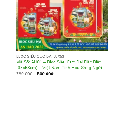
BLOC SIÊU CỰC ĐẠI 38X53
Mã Số: AH01 – Bloc Siêu Cực Đại Đặc Biệt
(38x53cm) – Việt Nam Tinh Hoa Sáng Ngời
Giá
Giá
780.000
₫
500.000
₫
gốc
hiện
là:
tại
780.000₫.
là:
500.000₫.