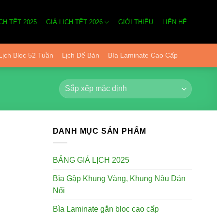
CH TẾT 2025
GIÁ LỊCH TẾT 2026
GIỚI THIỆU
LIÊN HỆ
Lịch Bloc 52 Tuần
Lịch Để Bàn
Bìa Laminate Cao Cấp
DANH MỤC SẢN PHẨM
BẢNG GIÁ LỊCH 2025
Bìa Gập Khung Vàng, Khung Nâu Dán
Nổi
Bìa Laminate gắn bloc cao cấp