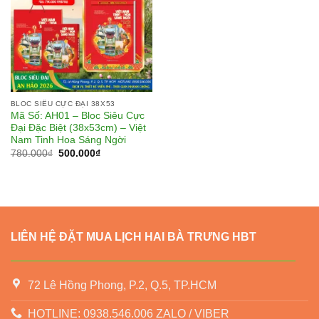
BLOC SIÊU CỰC ĐẠI 38X53
Mã Số: AH01 – Bloc Siêu Cực
Đại Đặc Biệt (38x53cm) – Việt
Nam Tinh Hoa Sáng Ngời
Giá
Giá
780.000
₫
500.000
₫
gốc
hiện
là:
tại
780.000₫.
là:
500.000₫.
LIÊN HỆ ĐẶT MUA LỊCH HAI BÀ TRƯNG HBT
72 Lê Hồng Phong, P.2, Q.5, TP.HCM
HOTLINE: 0938.546.006 ZALO / VIBER